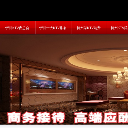
忻州KTV夜总会
忻州十大KTV排名
忻州荤KTV消费
忻州KTV