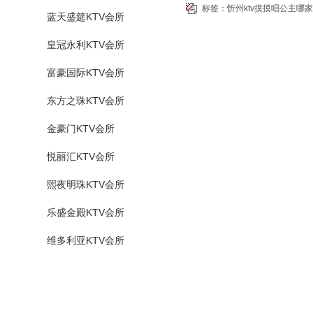
标签：
忻州ktv摸摸唱公主哪
蓝天盛筵KTV会所
皇冠永利KTV会所
富豪国际KTV会所
东方之珠KTV会所
金豪门KTV会所
悦丽汇KTV会所
熙夜明珠KTV会所
乐盛金殿KTV会所
维多利亚KTV会所