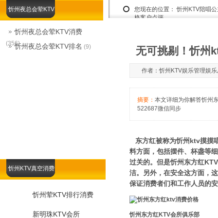
忻州夜总会荤KTV
您现在的位置：
忻州KTV陪唱
格客户点评
忻州夜总会荤KTV消费
(356)
忻州夜总会荤KTV排名
(9)
无可挑剔！忻州k
作者：忻州KTV娱乐管理娱乐总监1
摘要：
本文详细为你解答忻州东方
522687微信同步
东方红被称为忻州ktv摸
料方面，包括摆件、杯盏等细
过关的。但是忻州东方红KT
忻州KTV真空消费
洁。另外，在安全这方面，这
保证消费者们和工作人员的安
忻州荤KTV排行消费
新明珠KTV会所
忻州东方红KTV会所俱乐部