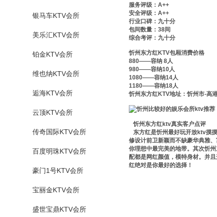
服务评级：A++
安全评级：A++
银马车KTV会所
行业口碑：九十分
包间数量：38间
美乐汇KTV会所
综合考评：九十分
忻州东方红KTV包厢消费价格
铂金KTV会所
880——容纳 8人
980——容纳10人
维也纳KTV会所
1080——容纳14人
1180——容纳18人
逅海KTV会所
忻州东方红KTV地址：忻州市-高港
云顶KTV会所
忻州东方红ktv真实客户点评
传奇国际KTV会所
东方红是忻州最好玩开放ktv摸
修设计前卫新颖而不缺豪华典雅、
你理想中最完美的地带。其次忻州
百度明珠KTV会所
配都是网红颜值，模特身材。并且
红绝对是你最好的选择！
豪门1号KTV会所
宝丽金KTV会所
盛世宝鼎KTV会所