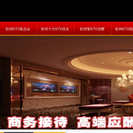
忻州KTV夜总会
忻州十大KTV排名
忻州荤KTV消费
忻州KTV