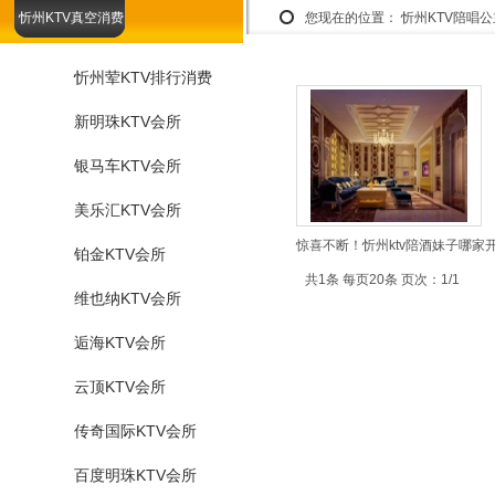
忻州KTV真空消费
您现在的位置：
忻州KTV陪唱
忻州荤KTV排行消费
新明珠KTV会所
银马车KTV会所
美乐汇KTV会所
惊喜不断！忻州ktv陪酒妹子哪家
铂金KTV会所
共1条 每页20条 页次：1/1
维也纳KTV会所
逅海KTV会所
云顶KTV会所
传奇国际KTV会所
百度明珠KTV会所