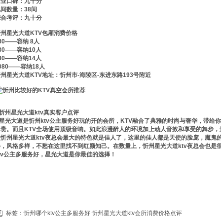
行业口碑：九十分
间数量：38间
综合考评：九十分
忻州星光大道KTV包厢消费价格
80——容纳 8人
80——容纳10人
80——容纳14人
080——容纳18人
州星光大道KTV地址：忻州市-海陵区-东进东路193号附近
忻州星光大道ktv真实客户点评
星光大道是忻州ktv公主服务好玩的开的会所，KTV融合了典雅的时尚与奢华，带给
尊贵。而且KTV全场使用顶级音响。如此浪漫醉人的环境加上动人音效和享受的舞步
次忻州星光大道ktv夜总会最大的特色就是佳人了，这里的佳人都是天使的脸庞，魔鬼
姿，风格多样，不愁在这里找不到红颜知己。在数量上，忻州星光大道ktv夜总会也是
ktv公主多服务好，星光大道是你最佳的选择！
标签：
忻州哪个ktv公主多服务好
忻州星光大道ktv会所消费价格点评