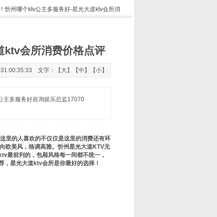
！忻州哪个ktv公主多服务好-星光大道ktv会所消
道ktv会所消费价格点评
 00:35:33 文字：【
大
】【
中
】【
小
】
公主多服务好咨询娱乐总监17070
来这里的人喜欢的不仅仅是这里的消费还有环
向欧美风，格调高雅。忻州星光大道KTV无
tv最前列的，包厢风格每一间都不统一，
荐，星光大道ktv会所是你最好的选择！