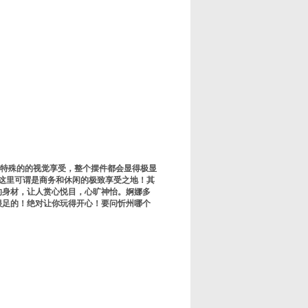
你特殊的的视觉享受，整个摆件都会显得极显
，这里可谓是商务和休闲的极致享受之地！其
的身材，让人赏心悦目，心旷神怡。婀娜多
很足的！绝对让你玩得开心！要问忻州哪个