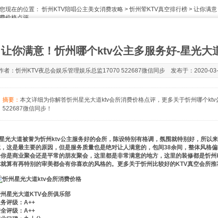
您现在的位置：
忻州KTV陪唱公主美女消费攻略
>
忻州荤KTV真空排行榜
> 让你满意
费价格点评
让你满意！忻州哪个ktv公主多服务好-星光大
作者：忻州KTV夜总会娱乐管理娱乐总监17070 522687微信同步 发布于：2020-03-31
摘要：
本文详细为你解答忻州星光大道ktv会所消费价格点评，更多关于忻州哪个ktv
522687微信同步！
星光大道被誉为忻州ktv公主服务好的会所，陈设特别有格调，氛围就特别好，所以
境，这是最主要的原因，但是服务质量也是绝对让人满意的，包间38余间，整体风格偏
论你是商业聚会还是平常的朋友聚会，这里都是非常满意的地方，这里的装修都是忻州k
你就算有再特别的审美都会有你喜欢的风格的。更多关于忻州比较好的KTV真空会所推
忻州星光大道KTV会所俱乐部
务评级：A++
全评级：A++